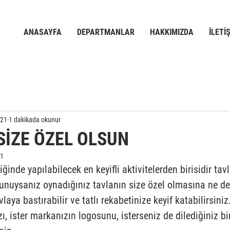
ANASAYFA
DEPARTMANLAR
HAKKIMIZDA
İLETİ
021
1 dakikada okunur
SİZE ÖZEL OLSUN
21
diğinde yapılabilecek en keyifli aktivitelerden birisidir ta
tkunuysanız oynadığınız tavlanın size özel olmasına ne de
vlaya bastırabilir ve tatlı rekabetinize keyif katabilirsiniz.
ı, ister markanızın logosunu, isterseniz de dilediğiniz bir