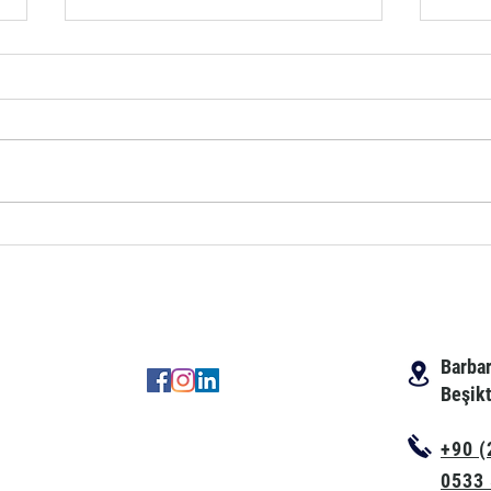
TENEKE KUTU KAPLAMA
AHŞA
GÖR
Barbar
Beşikt
+90 (
0533 