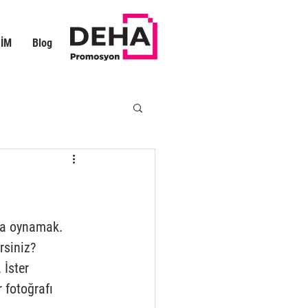
ŞİM
Blog
vla oynamak. 
rsiniz? 
 İster 
 fotoğrafı 