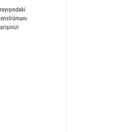
rayışındaki 
n enstrümanı 
rişinizi 