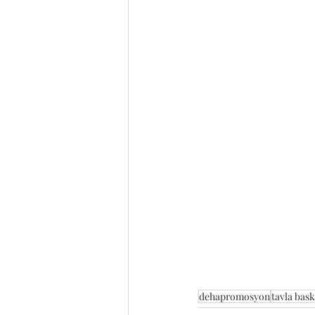
dehapromosyon
tavla bask