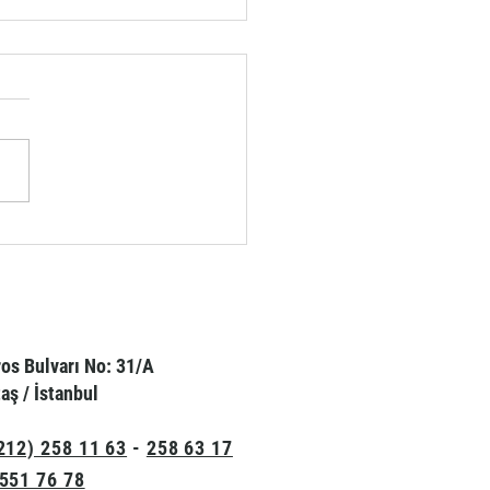
P ZEMİNLERDE SIRADIŞI
ÜNÜMLER
os Bulvarı No: 31/A
aş / İstanbul
212) 258 11 63
-
258 63 17
551 76 78