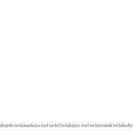
ı
logolu tavla
markaya özel tavla
Tavla
kişiye özel tavla
resimli tavla
hediye