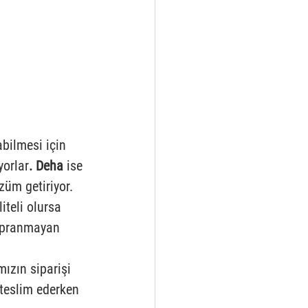
abilmesi için 
yorlar
. Deha
 ise 
züm getiriyor. 
iteli olursa 
yıpranmayan 
mızın siparişi 
 teslim ederken 