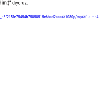
lim:)”
 diyoruz. 
1f04_b6f215fe75454b75858515c6bad2aaa4/1080p/mp4/file.mp4