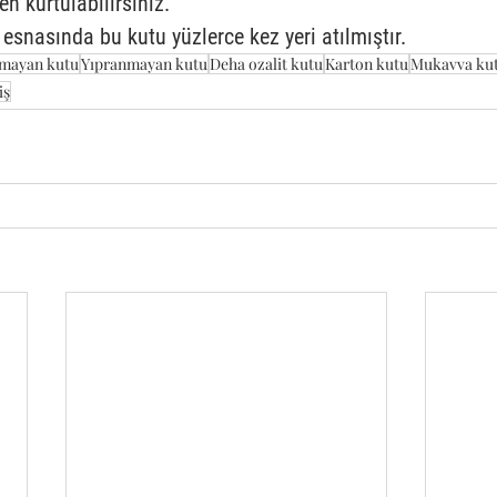
 kurtulabilirsiniz.  
esnasında bu kutu yüzlerce kez yeri atılmıştır. 
lmayan kutu
Yıpranmayan kutu
Deha ozalit kutu
Karton kutu
Mukavva ku
iş