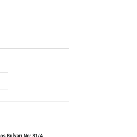
P ZEMİNLERDE SIRADIŞI
ÜNÜMLER
os Bulvarı No: 31/A