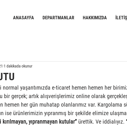
ANASAYFA
DEPARTMANLAR
HAKKIMIZDA
İLETİ
21
1 dakikada okunur
KUTU
i normal yaşantımızda e-ticaret hemen hemen her birimi
 bir gerçek; artık alışverişlerimiz online olarak gerçekle
men hemen her gün muhatap olanlarımız var. Kargolama s
n ise ürünlerimizin yıpranmış bir şekilde elimize ulaşma
i kırılmayan, yıpranmayan kutular”
 ürettik. Ve iddialıyız. 