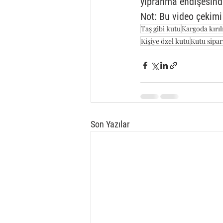
yıpranma endişesinden
Not: Bu video çekimi 
Taş gibi kutu
Kargoda kırı
Kişiye özel kutu
Kutu sipar
Son Yazılar