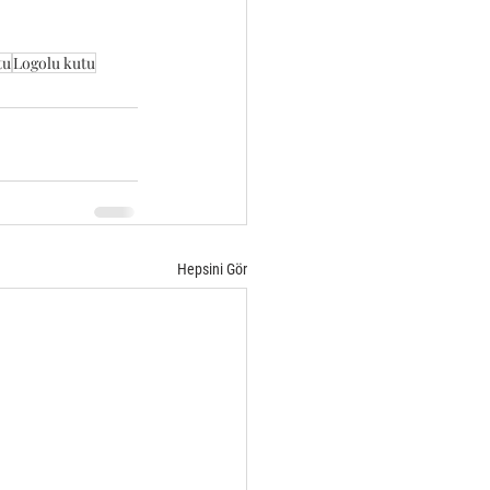
tu
Logolu kutu
Hepsini Gör