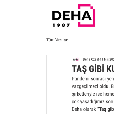
Tüm Yazılar
Deha Ozalit
11 Nis 20
TAŞ GİBİ 
Pandemi sonrası yen
vazgeçilmezi oldu. Bu
şirketleriyle ise he
çok yaşadığımız soru
Deha olarak 
“Taş gib