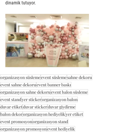
dinamik tutuyor. 
organizasyon süsleme
event süsleme
sahne dekoru
event sahne dekoru
event banner baskı
organizasyon sahne dekoru
event balon süsleme
event stand
yer sticker
organizasyon balon
duvar etiket
duvar sticker
duvar giydirme
balon dekor
organizasyon hediyelik
yer etiket
event promosyon
organizasyon stand
organizasyon promosyon
event hediyelik