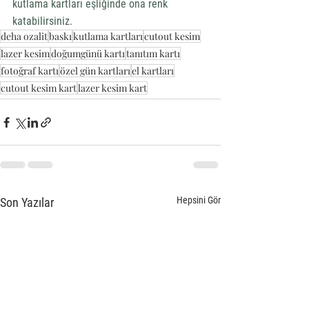
kutlama kartları eşliğinde ona renk 
katabilirsiniz. 
deha ozalit
baskı
kutlama kartları
cutout kesim
lazer kesim
doğumgünü kartı
tanıtım kartı
fotoğraf kartı
özel gün kartları
el kartları
cutout kesim kart
lazer kesim kart
Hepsini Gör
Son Yazılar